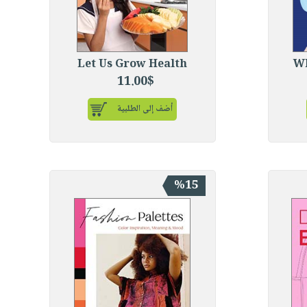
Let Us Grow Health
Wh
11.00$
أضف إلى الطلبية
%15