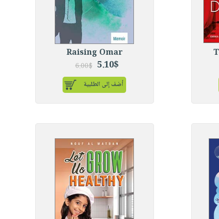
Raising Omar
T
5.10$
6.00$
أضف إلى الطلبية