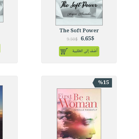
The Soft Power
6.65$
9.50$
أضف إلى الطلبية
%15