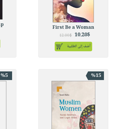
ap
First Be a Woman
10.20$
12.00$
أضف إلى الطلبية
%5
%15