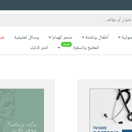
وتية
أطفال وناشئة
متجر الهدايا
وسائل تعليمية
شح
جديد
المطبخ والسفرة
انشر كتابك