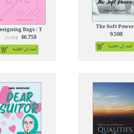
The Soft Power
esigning Bags : T
9.50$
46.75$
55.00$
أضف إلى الطلبية
أضف إلى الطلبية