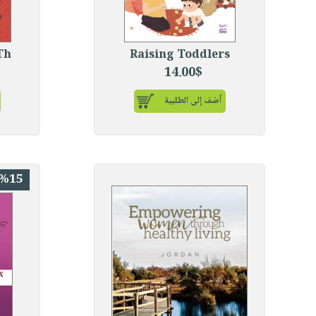
Th
Raising Toddlers
14.00$
أضف إلى الطلبية
%15