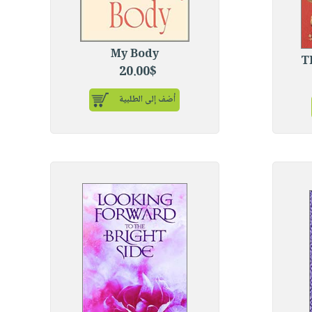
My Body
T
20.00$
أضف إلى الطلبية