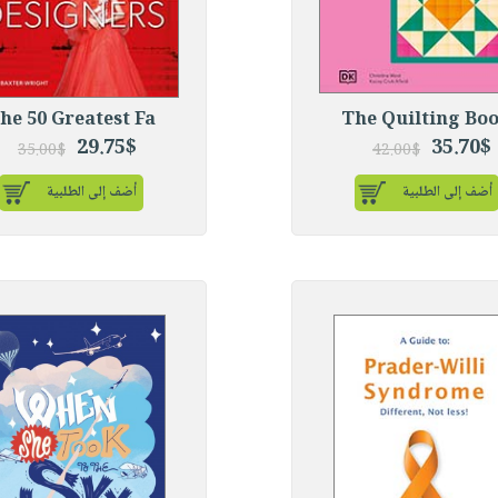
he 50 Greatest Fa
The Quilting Bo
29.75$
35.70$
35.00$
42.00$
أضف إلى الطلبية
أضف إلى الطلبية