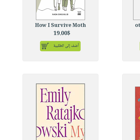
How I Survive Moth
19.00$
أضف إلى الطلبية