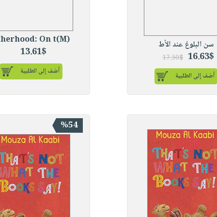
(M)otherhood: On t
سن البلوغ عند الأط
13.61$
16.63$
17.50$
أضف إلى الطلبية
أضف إلى الطلبية
%54