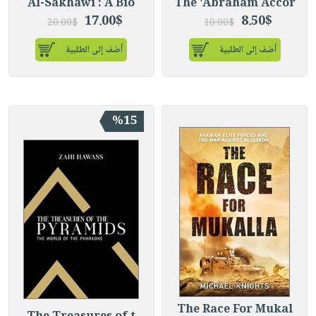
Al-Sakhawi : A Bio
The 'Abraham Accor
17.00$
8.50$
20.00$
10.00$
أضف إلى الطلبية
أضف إلى الطلبية
%15
The Race For Mukal