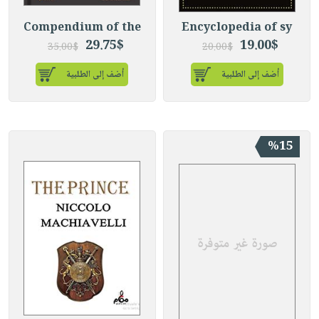
Compendium of the
Encyclopedia of sy
29.75$
19.00$
35.00$
20.00$
أضف إلى الطلبية
أضف إلى الطلبية
%15