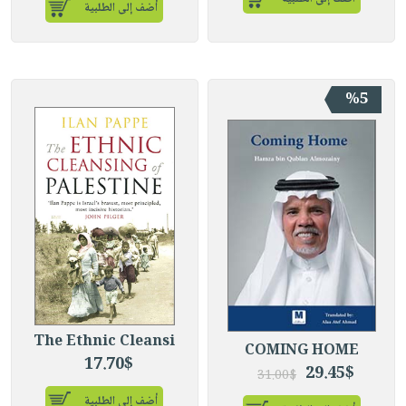
أضف إلى الطلبية
%5
The Ethnic Cleansi
COMING HOME
17.70$
29.45$
31.00$
أضف إلى الطلبية