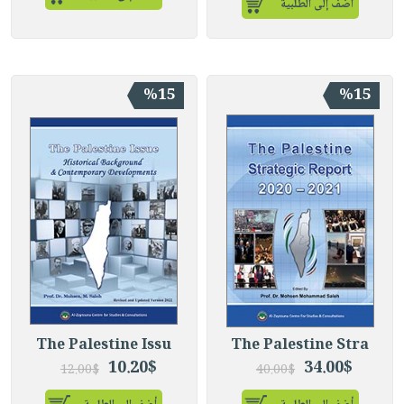
أضف إلى الطلبية
%15
%15
The Palestine Issu
The Palestine Stra
10.20$
34.00$
12.00$
40.00$