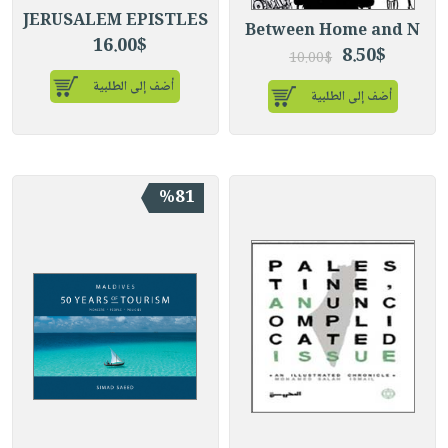
JERUSALEM EPISTLES
Between Home and N
16.00$
8.50$
10.00$
أضف إلى الطلبية
أضف إلى الطلبية
%81