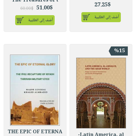
The Treasures of t
27.25$
51.00$
60.00$
أضف إلى الطلبية
أضف إلى الطلبية
%15
THE EPIC OF ETERNA
Latin America, al-