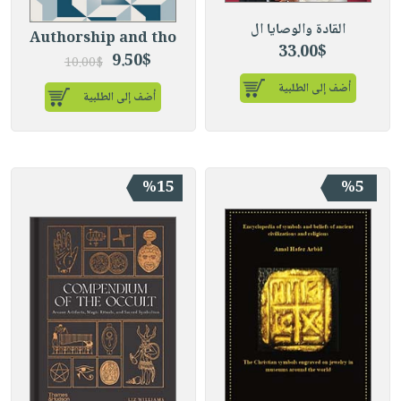
القادة والوصايا ال
Authorship and tho
33.00$
9.50$
10.00$
أضف إلى الطلبية
أضف إلى الطلبية
%15
%5