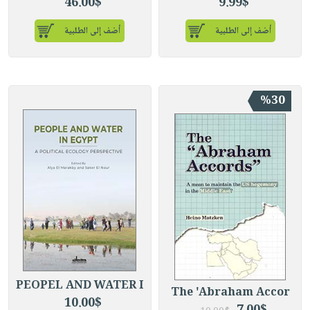
46.00$
9.99$
أضف إلى الطلبية
أضف إلى الطلبية
%30
PEOPEL AND WATER I
The 'Abraham Accor
10.00$