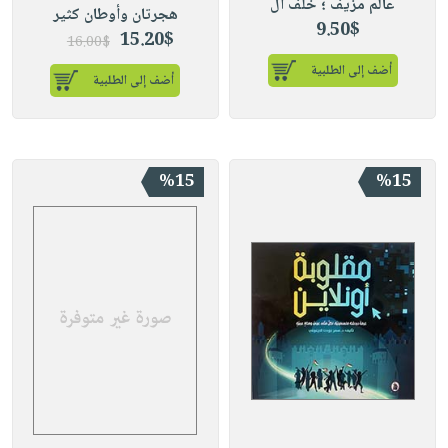
عالم مزيف ؛ خلف ال
هجرتان وأوطان كثير
9.50$
15.20$
16.00$
أضف إلى الطلبية
أضف إلى الطلبية
%15
%15