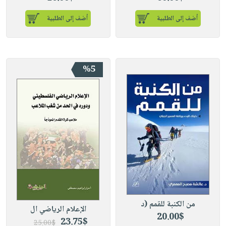
أضف إلى الطلبية
أضف إلى الطلبية
%5
من الكنبة للقمم (د
الإعلام الرياضي ال
20.00$
23.75$
25.00$