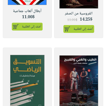
صابون
فيديوهات
عربة
أطفال
أبطال ألعاب جماعية
أسئلة
التسوق
الفروسية من الصفر
مناسبات
11.00$
يتكرر
14.25$
15.00$
طرحها
نشرة
أضف إلى الطلبية
أضف إلى الطلبية
الإصدارات
خدمات
نيل
وفرات
انشر
كتابك
تواصل
معنا