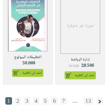
التطبيقات البيولوج
إدارة الرياضة
50.00$
28.50$
30.00$
أضف إلى الطلبية
أضف إلى الطلبية
1
2
3
4
5
6
7
....
13