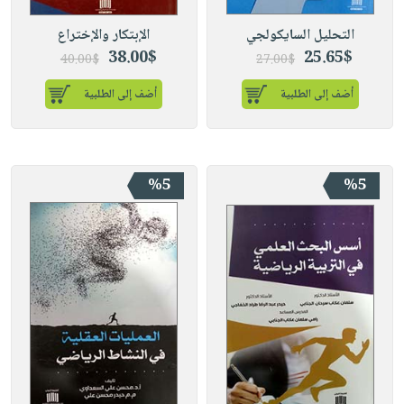
التحليل السايكولجي
الإبتكار والإختراع
38.00$
25.65$
40.00$
27.00$
أضف إلى الطلبية
أضف إلى الطلبية
%5
%5