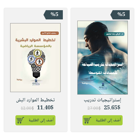
%5
%5
إستراتيجيات تدريب
تخطيط الموارد البش
11.40$
25.65$
12.00$
27.00$
أضف إلى الطلبية
أضف إلى الطلبية