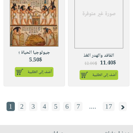
جيولوجيا الحياة ؛
الفاقد والهدر الغذ
5.50$
11.40$
12.00$
أضف إلى الطلبية
أضف إلى الطلبية
1
2
3
4
5
6
7
....
17