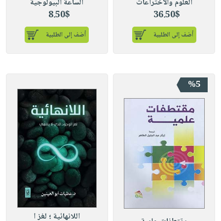
العلوم والاختراعات
الساعة البيولوجية
8.50$
36.50$
أضف إلى الطلبية
أضف إلى الطلبية
%5
اللانهائية ؛ لغز ا