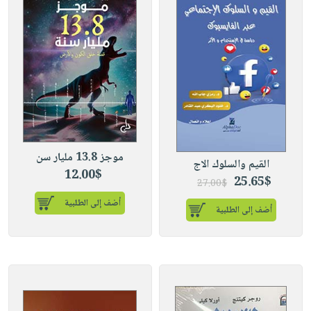
موجز 13.8 مليار سن
القيم والسلوك الاج
12.00$
25.65$
27.00$
أضف إلى الطلبية
أضف إلى الطلبية