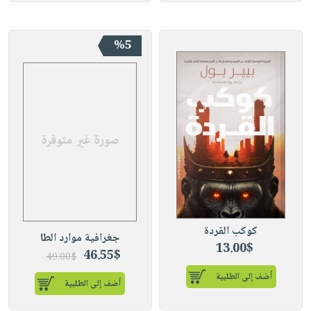
%5
كوكب القردة
جغرافية موارد الطا
13.00$
46.55$
49.00$
أضف إلى الطلبية
أضف إلى الطلبية