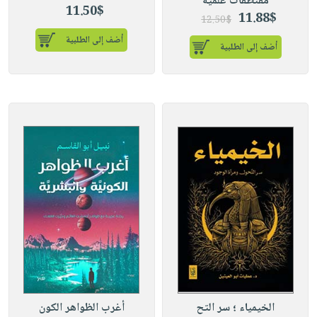
مقتطفات علمية
11.50$
11.88$
12.50$
أضف إلى الطلبية
أضف إلى الطلبية
الخيمياء ؛ سر التح
أغرب الظواهر الكون