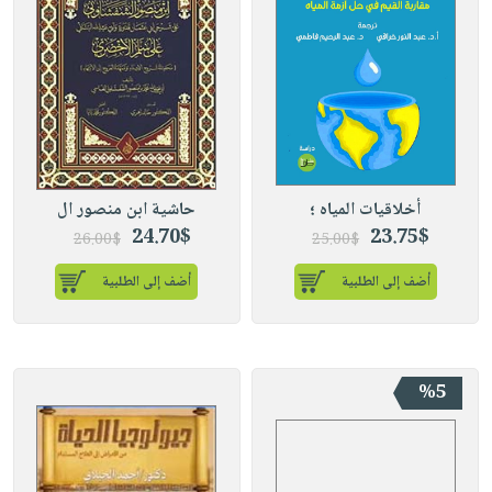
أخلاقيات المياه ؛
حاشية ابن منصور ال
24.70$
23.75$
26.00$
25.00$
أضف إلى الطلبية
أضف إلى الطلبية
%5