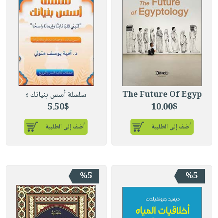
The Future Of Egyp
سلسلة أسس بنيانك ؛
5.50$
10.00$
أضف إلى الطلبية
أضف إلى الطلبية
%5
%5