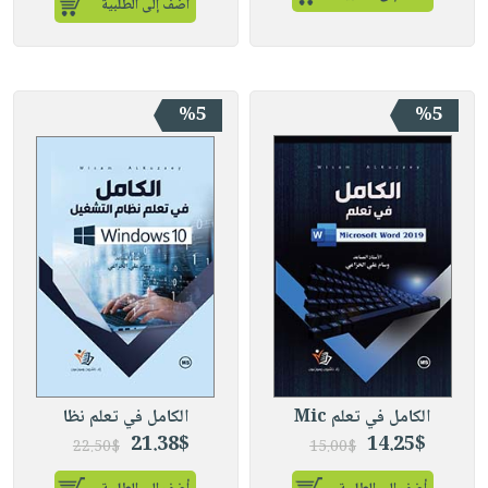
أضف إلى الطلبية
%5
%5
الكامل في تعلم Mic
الكامل في تعلم نظا
21.38$
14.25$
22.50$
15.00$