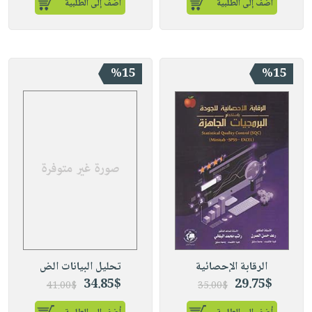
أضف إلى الطلبية
أضف إلى الطلبية
%15
%15
الرقابة الإحصائية
تحليل البيانات الض
34.85$
29.75$
41.00$
35.00$