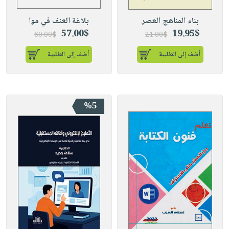
بناء المناهج العصر
بلاغة العنف في موا
57.00$
19.95$
60.00$
21.00$
أضف إلى الطلبية
أضف إلى الطلبية
%5