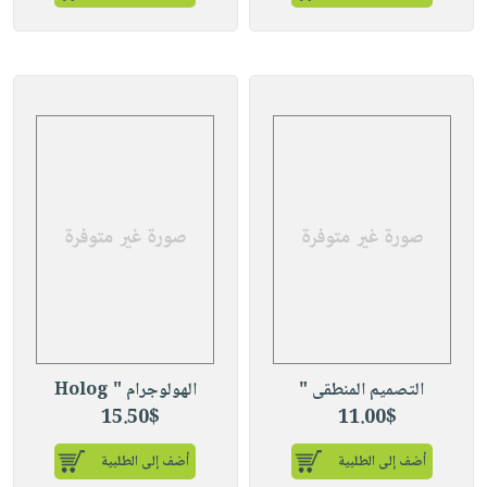
التصميم المنطقى "
الهولوجرام " Holog
15.50$
11.00$
أضف إلى الطلبية
أضف إلى الطلبية