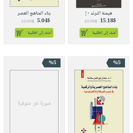
بناء المناهج العصر
5.04$
15.18$
21.00$
15.98$
أضف إلى الطلبية
أضف إلى الطلبية
%5
%5