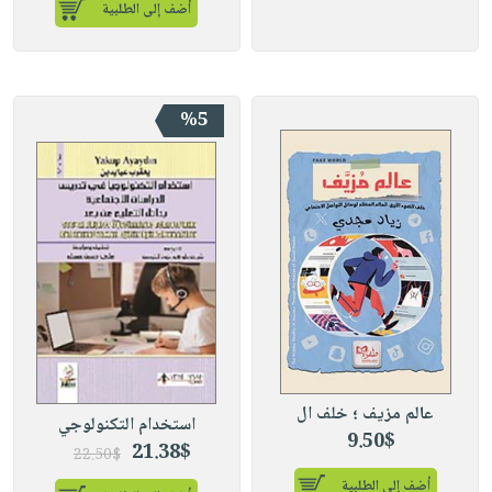
أضف إلى الطلبية
%5
عالم مزيف ؛ خلف ال
استخدام التكنولوجي
9.50$
21.38$
22.50$
أضف إلى الطلبية