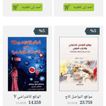
أضف إلى الطلبية
أضف إلى الطلبية
%5
%5
مواقع التواصل الاج
الواقع الافتراضي V
14.25$
23.75$
15.00$
25.00$