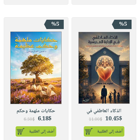
%5
%5
الذكاء العاطفي في
حكايات ملهمة وحكم
6.18$
10.45$
6.50$
11.00$
أضف إلى الطلبية
أضف إلى الطلبية