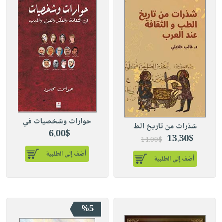
حوارات وشخصيات في
شذرات من تاريخ الط
6.00$
13.30$
14.00$
أضف إلى الطلبية
أضف إلى الطلبية
%5