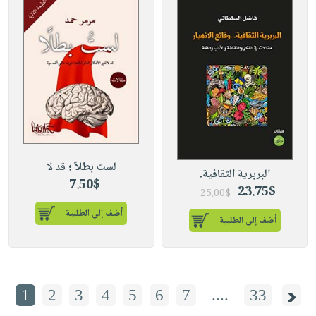
لست بطلاً ؛ قد لا
البربرية الثقافية.
7.50$
23.75$
25.00$
أضف إلى الطلبية
أضف إلى الطلبية
1
2
3
4
5
6
7
....
33