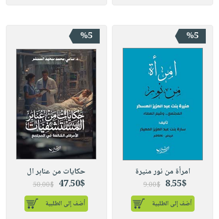
%5
%5
امرأة من نور منيرة
حكايات من عنابر ال
47.50$
8.55$
50.00$
9.00$
أضف إلى الطلبية
أضف إلى الطلبية