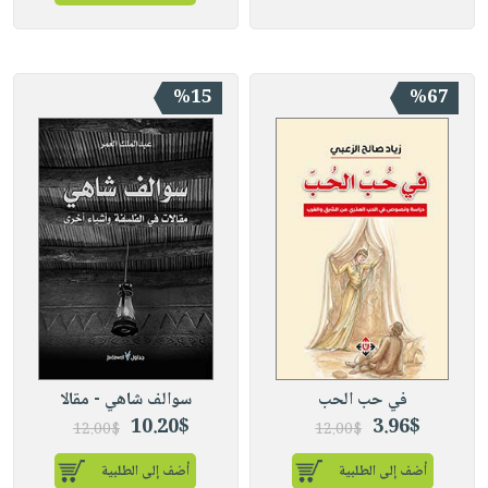
%15
%67
في حب الحب
سوالف شاهي - مقالا
10.20$
3.96$
12.00$
12.00$
أضف إلى الطلبية
أضف إلى الطلبية