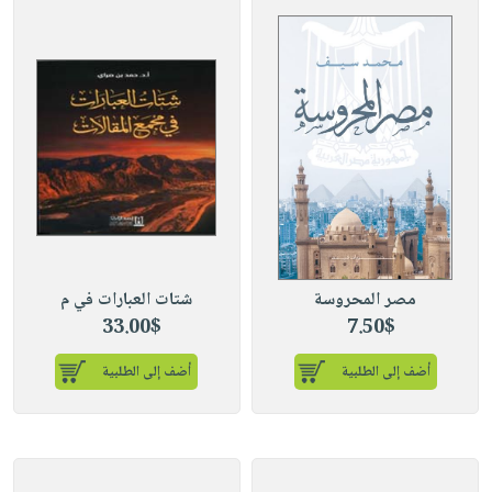
مصر المحروسة
شتات العبارات في م
33.00$
7.50$
أضف إلى الطلبية
أضف إلى الطلبية