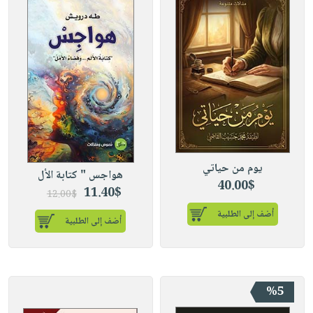
يوم من حياتي
هواجس " كتابة الأل
40.00$
11.40$
12.00$
أضف إلى الطلبية
أضف إلى الطلبية
%5