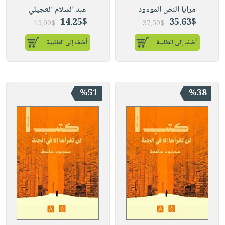
مرايا النص الموءود
عبد السلام العجيلي
14.25$
35.63$
15.00$
37.50$
أضف إلى الطلبية
أضف إلى الطلبية
%51
%38