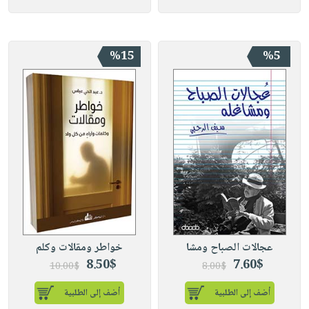
%15
%5
عجالات الصباح ومشا
خواطر ومقالات وكلم
8.50$
7.60$
10.00$
8.00$
أضف إلى الطلبية
أضف إلى الطلبية