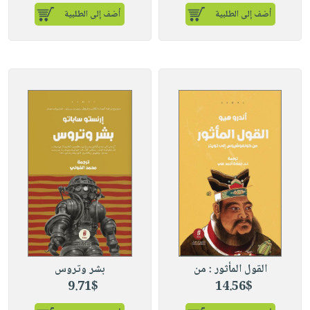
أضف إلى الطلبية
أضف إلى الطلبية
القول المأثور : من
بشر وتروس
9.71$
14.56$