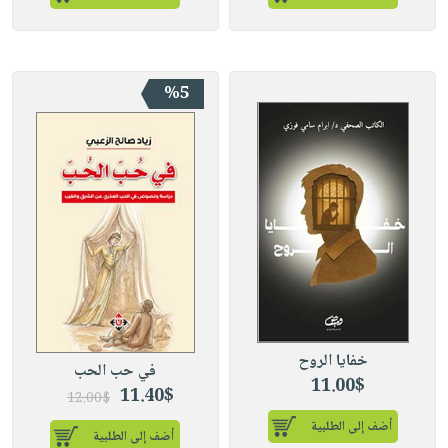
%5
خفايا الروح
في حب الحب
11.00$
11.40$
12.00$
أضف إلى الطلبية
أضف إلى الطلبية