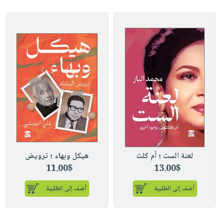
لعنة الست ؛ أم كلث
هيكل وبهاء ؛ ترويض
11.00$
13.00$
أضف إلى الطلبية
أضف إلى الطلبية