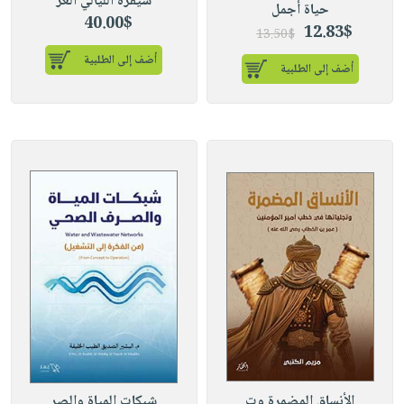
شيفرة الليالي العر
حياة أجمل
40.00$
12.83$
13.50$
أضف إلى الطلبية
أضف إلى الطلبية
الأنساق المضمرة وت
شبكات المياة والصر