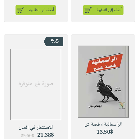
أضف إلى الطلبية
أضف إلى الطلبية
%5
الرأسمالية ؛ قصة ش
الاستثمار في المدن
13.50$
21.38$
22.50$