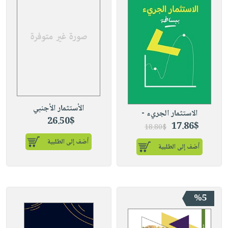
الأستثمار الأجنبي
الاستثمار الجريء -
26.50$
17.86$
18.80$
أضف إلى الطلبية
أضف إلى الطلبية
%5