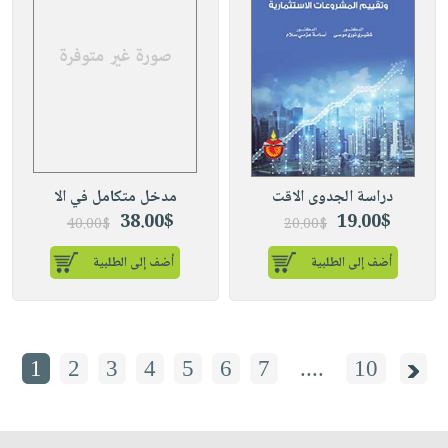
دراسة الجدوى الاقت
مدخل متكامل في الا
38.00$
19.00$
40.00$
20.00$
أضف إلى الطلبية
أضف إلى الطلبية
1
2
3
4
5
6
7
....
10