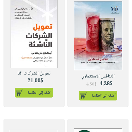
تمويل الشركات النا
التنافس الاستثماري
21.00$
4.28$
4.50$
أضف إلى الطلبية
أضف إلى الطلبية