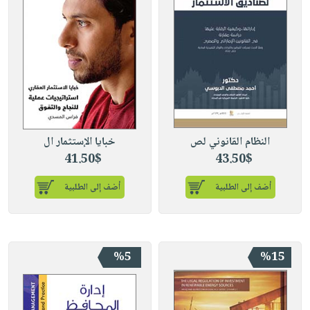
النظام القانوني لص
خبايا الإستثمار ال
41.50$
43.50$
أضف إلى الطلبية
أضف إلى الطلبية
%5
%15