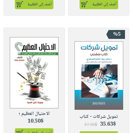
أضف إلى الطلبية
أضف إلى الطلبية
%5
الاحتيال العظيم ؛
تمويل شركات - كتاب
10.50$
35.63$
37.50$