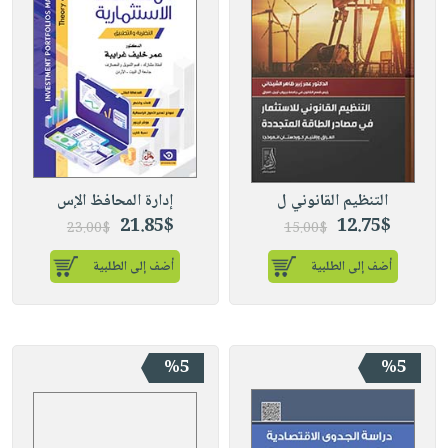
التنظيم القانوني ل
إدارة المحافظ الإس
21.85$
12.75$
23.00$
15.00$
أضف إلى الطلبية
أضف إلى الطلبية
%5
%5