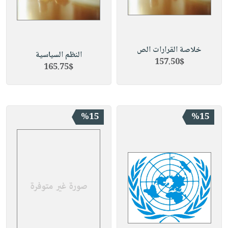
خلاصة القرارات الص
النظم السياسية
157.50$
165.75$
%15
%15