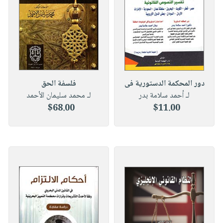
صابون
فيديوهات
عربة
أطفال
أسئلة
التسوق
مناسبات
يتكرر
طرحها
نشرة
الإصدارات
خدمات
نيل
دور المحكمة الدستورية فى
فلسفة الحق
وفرات
لـ أحمد سلامة بدر
لـ محمد سليمان الأحمد
$68.00
$11.00
انشر
كتابك
تواصل
معنا