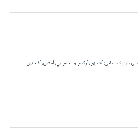
ئ ناره إلا دمعاتي: ألاعبهن، أركض ويلحقن بي، أختبئ، أفاجئهن