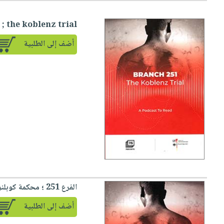
; the koblenz trial
أضف إلى الطلبية
الفرع 251 ؛ محكمة كوبلنز
أضف إلى الطلبية