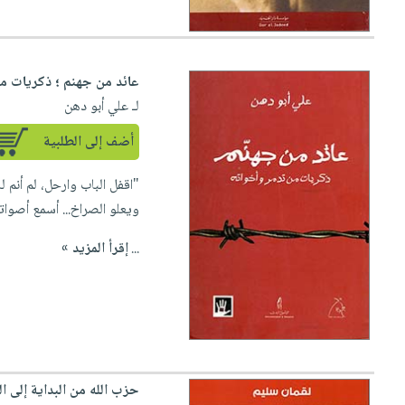
عائد من جهنم ؛ ذكريات م
لـ علي أبو دهن
أضف إلى الطلبية
"اقفل الباب وارحل، لم أنم
ويعلو الصراخ... أسمع أصواته
...
إقرأ المزيد »
حزب الله من البداية إلى ال