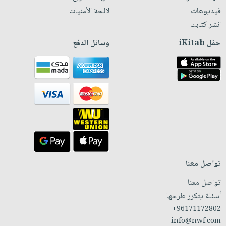
فيديوهات
لائحة الأمنيات
انشر كتابك
حمّل iKitab
وسائل الدفع
تواصل معنا
تواصل معنا
أسئلة يتكرر طرحها
+96171172802
info@nwf.com