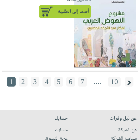
لـ ساسين عساف
أضف إلى الطلبية
1
2
3
4
5
6
7
....
10
عن نيل وفرات
حسابك
عن الشركة
حسابك
سياسة الشركة
عربة التسوق