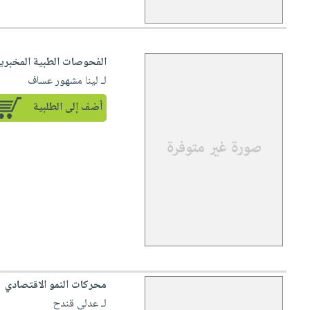
الفحوصات الطبية المخبري
لـ لينا مشهور عساف
أضف إلى الطلبية
محركات النمو الاقتصادي
لـ عدلي قندح