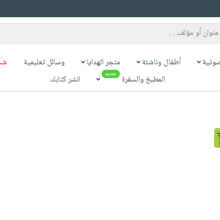
وتية
أطفال وناشئة
متجر الهدايا
وسائل تعليمية
شح
جديد
المطبخ والسفرة
انشر كتابك