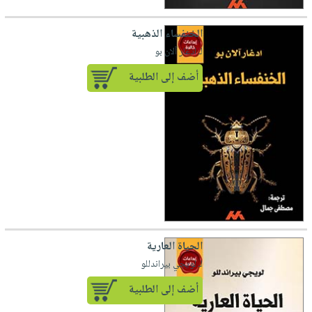
الخنفساء الذهبية
لـ ادغار آلان بو
أضف إلى الطلبية
الحياة العارية
لـ لويجي بيراندللو
أضف إلى الطلبية