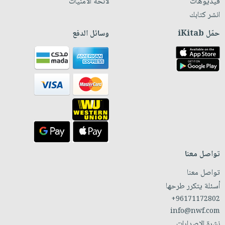
فيديوهات
لائحة الأمنيات
انشر كتابك
حمّل iKitab
وسائل الدفع
تواصل معنا
تواصل معنا
أسئلة يتكرر طرحها
+96171172802
info@nwf.com
نشرة الإصدارات