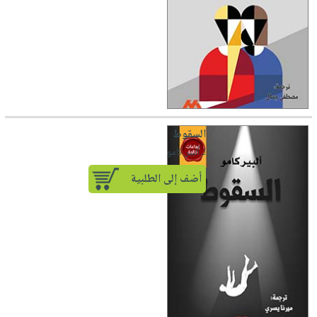
السقوط
لـ ألبير كامو
أضف إلى الطلبية