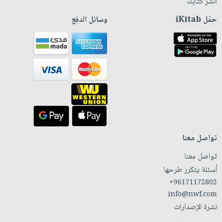
انشر كتابك
حمّل iKitab
وسائل الدفع
تواصل معنا
تواصل معنا
أسئلة يتكرر طرحها
+96171172802
info@nwf.com
نشرة الإصدارات