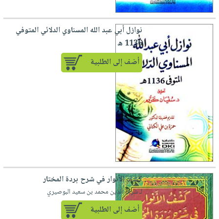
صابون
فيديوهات
عربة
أطفال
أسئلة
التسوق
نوازل أبي عبد الله المسناوي الدلائي المتوفي
مناسبات
يتكرر
1136 ه
طرحها
نشرة
أضف إلى الطلبية
الإصدارات
خدمات
نيل
وفرات
انشر
كتابك
تواصل
معنا
كشف الأنوار في شرح بردة المختار
لـ شرف الدين محمد بن سعيد البوصيري
أضف إلى الطلبية