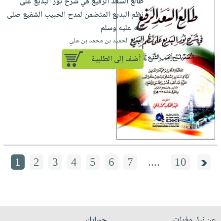
طالع السعد الرفيع في شرح نور البديع على
نظم البديع المتضمن لمدح الحبيب الشفيع صلى
الله عليه وسلم
لـ عبد الحميد بن محمد بن علي
أضف إلى الطلبية
1
2
3
4
5
6
7
....
10
عن نيل وفرات
حسابك