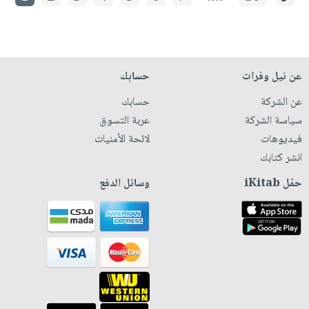
عن نيل وفرات
حسابك
عن الشركة
حسابك
سياسة الشركة
عربة التسوق
فيديوهات
لائحة الأمنيات
انشر كتابك
حمّل iKitab
وسائل الدفع