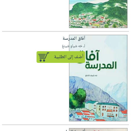
آفاق المدرسة
لـ خه شياو شينغ
أضف إلى الطلبية