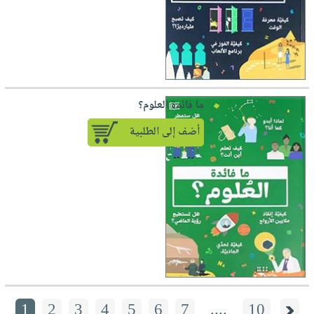
ما فائدة العلوم؟
أضف إلى الطلبية
1
2
3
4
5
6
7
....
10