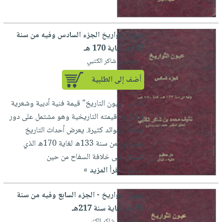
صابون
فيديوهات
عربة
أطفال
أسئلة
التسوق
مناسبات
عيون التواريخ الجزء السادس وفيه من سنة
يتكرر
133هـ لغاية 170 هـ
طرحها
نشرة
لـ محمد بن شاكر الكتبي
الإصدارات
خدمات
نيل
أضف إلى الطلبية
وفرات
لكتاب "عيون التاريخ" قيمة فنية أدبية وشعرية
انشر
فضلاً عن قيمته التاريخية وهو مشتمل على دور
كتابك
وقلائد وفوائد كثيرة. يعرض أحداث التاريخ
تواصل
الإسلامي من سنة 133ه لغاية 170ه الذي
معنا
تشتمل على خلافة السفاح من حين
استقل...
إقرأ المزيد »
عيون التواريخ - الجزء السابع وفيه من سنة
170هـ لغاية سنة 217هـ
لـ محمد ابن شاكر الكتبي