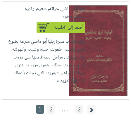
إيليا أبو ماضي حياته، شعره، ونثره
لـ عفيف حاطوم
أضف إلى الطلبية
يضم الكتاب سيرة إيليا أبو ماضي مترعة بضوع
شذى ماضيه: طفولته صباه وشبابه وكهولته
وشيخوخته، مراحل العمر قطعها على دروب
كدروب قريته مظللة بشعره، مزروعة بنثره،
ومطيبة بأزاهير عبقريته التي تجلت بأعماله
الأ...
إقرأ المزيد »
1
2
....
2