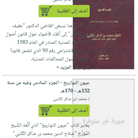
أضف إلى الطلبية
في كتابه هذا يسعى القاضي الدكتور "عفيف
شمي الدين" إلى ألقاء الأضواء حول قانون أصول
المحاكمات المدنية الصادر في العام 1983
المرسوم الاشتراعي رقم 90 الذي تضمن قانوناً
عصرياً لأصول المحاكمات المدنية،
وال...
إقرأ المزيد »
عيون التواريخ - الجزء السادس وفيه من سنة
132هـ - 170هـ
لـ محمد ابن شاكر الكتبي
أضف إلى الطلبية
يعتبر كتاب "عيون التواريخ" الذي ألَّفه الشَّيخ
المُؤرِّخ "صلاح الدين محمد بن شاكر الكُتُبي"