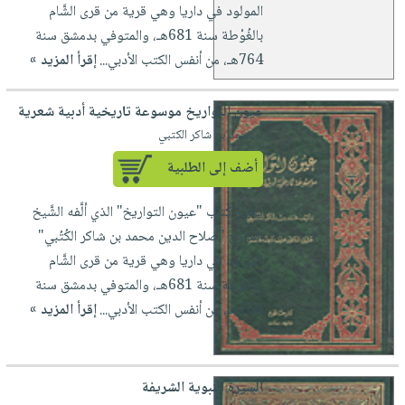
المولود في داريا وهي قرية من قرى الشَّام
بالغُوْطة سنة 681هـ، والمتوفي بدمشق سنة
764هـ، من أنفس الكتب الأدبي...
إقرأ المزيد »
عيون التواريخ موسوعة تاريخية أدبية شعرية
لـ محمد بن شاكر الكتبي
أضف إلى الطلبية
يعتبر كتاب "عيون التواريخ" الذي ألَّفه الشَّيخ
المُؤرِّخ "صلاح الدين محمد بن شاكر الكُتُبي"
المولود في داريا وهي قرية من قرى الشَّام
بالغُوْطة سنة 681هـ، والمتوفي بدمشق سنة
764هـ، من أنفس الكتب الأدبي...
إقرأ المزيد »
السيرة النبوية الشريفة