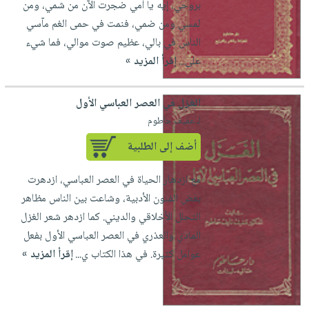
بروحي، إيه يا أمي ضجرت الآن من شمي، ومن
لمسي ومن ضمي، فنمت في حمى الغم مآسي
الناس في بالي، عظيم صوت موالي، فما شيء
على...
إقرأ المزيد »
الغزل في العصر العباسي الأول
لـ عفيف حاطوم
أضف إلى الطلبية
مع ازدهار الحياة في العصر العباسي، ازدهرت
بعض الفنون الأدبية، وشاعت بين الناس مظاهر
التحلل الأخلاقي والديني. كما ازدهر شعر الغزل
المادي والعذري في العصر العباسي الأول بفعل
عوامل كثيرة. في هذا الكتاب ي...
إقرأ المزيد »