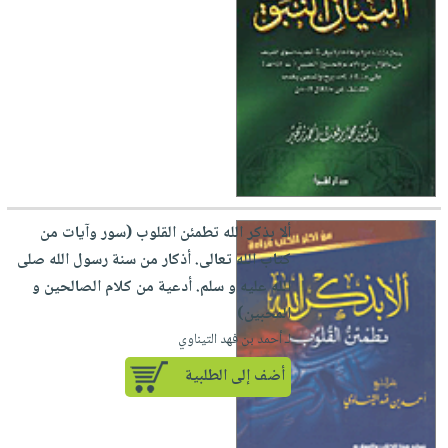
ألا بذكر الله تطمئن القلوب (سور وآيات من
كتاب الله تعالى. أذكار من سنة رسول الله صلى
الله عليه و سلم. أدعية من كلام الصالحين و
المحبين)
لـ أحمد بن فهد التيناوي
أضف إلى الطلبية