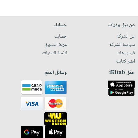
عن نيل وفرات
حسابك
عن الشركة
حسابك
سياسة الشركة
عربة التسوق
فيديوهات
لائحة الأمنيات
انشر كتابك
حمّل iKitab
وسائل الدفع