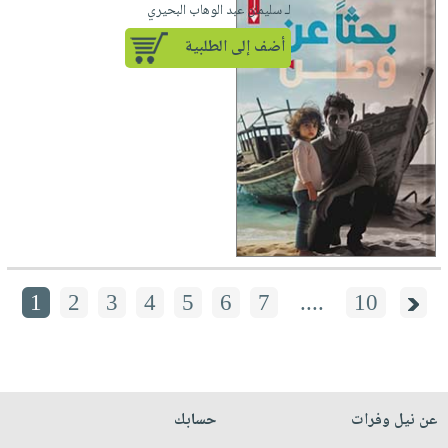
لـ سليمان عبد الوهاب البحيري
أضف إلى الطلبية
1
2
3
4
5
6
7
....
10
عن نيل وفرات
حسابك