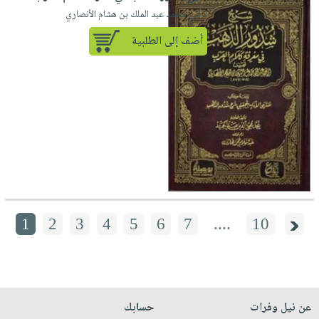
لـ أبي محمد عبد الملك بن هشام الأنصاري
أضف إلى الطلبية
1
2
3
4
5
6
7
....
10
عن نيل وفرات
حسابك