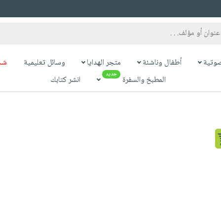
وتية
أطفال وناشئة
متجر الهدايا
وسائل تعليمية
شح
جديد
المطبخ والسفرة
انشر كتابك