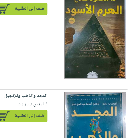
صابون
فيديوهات
أضف إلى الطلبية
عربة
أطفال
أسئلة
التسوق
مناسبات
يتكرر
طرحها
نشرة
الإصدارات
خدمات
نيل
وفرات
انشر
كتابك
تواصل
معنا
المجد والذهب والإنجيل
لـ لويس ب. رايت
أضف إلى الطلبية