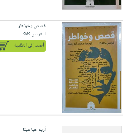
قصص وخواطر
لـ فرانس كافكا
أضف إلى الطلبية
أريه حيا ميتا