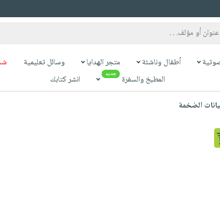
وتية
أطفال وناشئة
متجر الهدايا
وسائل تعليمية
شح
جديد
المطبخ والسفرة
انشر كتابك
بيانات الضخمة