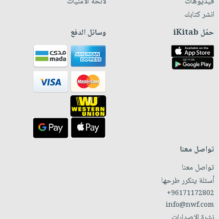
فيديوهات
لائحة الأمنيات
انشر كتابك
حمّل iKitab
وسائل الدفع
تواصل معنا
تواصل معنا
أسئلة يتكرر طرحها
+96171172802
info@nwf.com
نشرة الإصدارات