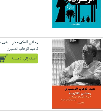
صابون
فيديوهات
عربة
أطفال
أسئلة
التسوق
مناسبات
يتكرر
طرحها
نشرة
الإصدارات
خدمات
نيل
رحلتي الفكرية في البذور 
وفرات
لـ عبد الوهاب المسيري
انشر
أضف إلى الطلبية
كتابك
تواصل
معنا