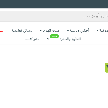
وتية
أطفال وناشئة
متجر الهدايا
وسائل تعليمية
شح
جديد
المطبخ والسفرة
انشر كتابك