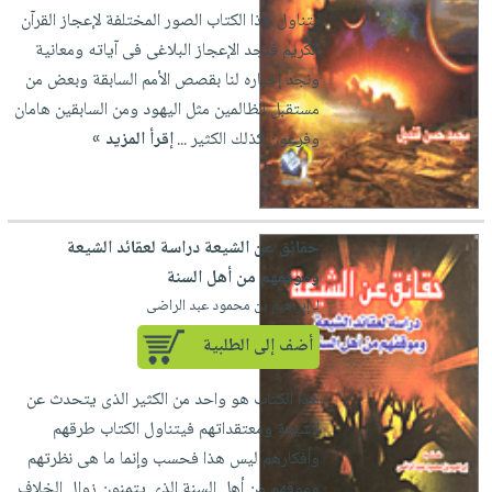
يتناول هذا الكتاب الصور المختلفة لإعجاز القرآن
الكريم فنجد الإعجاز البلاغى فى آياته ومعانية
ونجد إخباره لنا بقصص الأمم السابقة وبعض من
مستقبل الظالمين مثل اليهود ومن السابقين هامان
وفرعون كذلك الكثير ...
إقرأ المزيد »
حقائق عن الشيعة دراسة لعقائد الشيعة
وموقفهم من أهل السنة
لـ إبراهيم بن محمود عبد الراضى
أضف إلى الطلبية
هذا الكتاب هو واحد من الكثير الذى يتحدث عن
الشيعة ومعتقداتهم فيتناول الكتاب طرقهم
وأفكارهم ليس هذا فحسب وإنما ما هى نظرتهم
وموقهم من أهل السنة الذى يتمنون زوال الخلاف