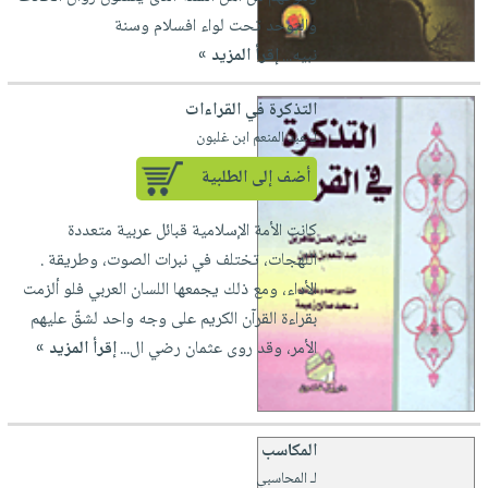
والتوحد تحت لواء افسلام وسنة
نبيه...
إقرأ المزيد »
التذكرة في القراءات
لـ عبد المنعم ابن غلبون
أضف إلى الطلبية
كانت الأمة الإسلامية قبائل عربية متعددة
اللهجات، تختلف في نبرات الصوت، وطريقة .
الأداء، ومع ذلك يجمعها اللسان العربي فلو ألزمت
بقراءة القرآن الكريم على وجه واحد لشقّ عليهم
الأمر، وقد روى عثمان رضي ال...
إقرأ المزيد »
المكاسب
لـ المحاسبي