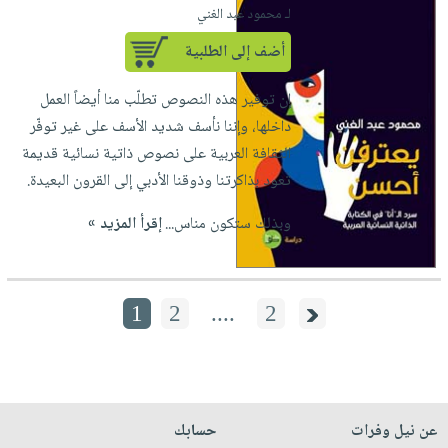
لـ محمود عبد الغني
أضف إلى الطلبية
إن توفير هذه النصوص تطلّب منا أيضاً العمل
داخلها، وإننا نأسف شديد الأسف على غير توفّر
الثقافة العربية على نصوص ذاتية نسائية قديمة
تعود بذاكرتنا وذوقنا الأدبي إلى القرون البعيدة.
وبذلك ستكون مناس...
إقرأ المزيد »
1
2
....
2
عن نيل وفرات
حسابك