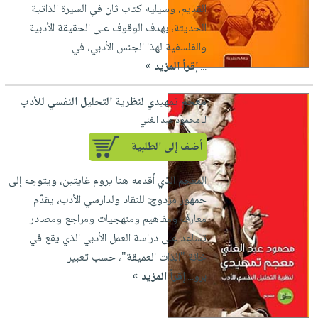
صابون
القديم، وسيليه كتاب ثان في السيرة الذاتية
فيديوهات
عربة
أطفال
الحديثة، بهدف الوقوف على الحقيقة الأدبية
أسئلة
التسوق
والفلسفية لهذا الجنس الأدبي، في
مناسبات
يتكرر
...
إقرأ المزيد »
طرحها
نشرة
الإصدارات
خدمات
معجم تمهيدي لنظرية التحليل النفسي للأدب
نيل
لـ محمود عبد الغني
وفرات
أضف إلى الطلبية
انشر
كتابك
المعجم الذي أقدمه هنا يروم غايتين، ويتوجه إلى
تواصل
جمهور مزدوج: للنقاد ولدارسي الأدب، يقدّم
معنا
معارف ومفاهيم ومنهجيات ومراجع ومصادر
تساعد على دراسة العمل الأدبي الذي يقع في
خانة "الذات العميقة"، حسب تعبير
برو...
إقرأ المزيد »