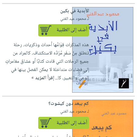
الأبدية في بكين
لـ محمود عبد الغني
أضف إلى الطلبية
هذه المذكرات قِوَامُها أحداث وذكريات، رحلة
تنطلق مِنْ سَفَرٍ مُرَادُه الاستكشاف، كالمراد من
جميع الرحلات التي قادت كتابًا أو عشاقَ مغامراتٍ
إلى فضاءات متداخلة لا يمكن الفصل بينها في
الوعي والتعبير، كا...
إقرأ المزيد »
كم يبعد دون كيشوت؟
لـ محمود عبد الغني
أضف إلى الطلبية