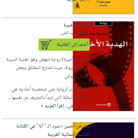
الهدية الأخيرة
لـ محمود عبد الغني
أضف إلى الطلبية
(الهدية الأخيرة) رواية تنهض وفق تقنية السيرة
الذاتية المرواة، حيث تمتزج الحقائق ببعض
الخيال الروائي.
بداية، تقوم الرواية على شخصية أحادية هي
شخصية البطلة التي تبدأ بالتعريف عن نفسها ...
إسمي الحقي...
إقرأ المزيد »
يعترفن أحسن ؛ سرد الـ ' أنا ' في الكتابة
الذاتية النسائية العربية