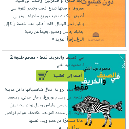
"بعد صخرة أو صخرتين، وصلت إلى أشياء
معروفة وجدتها تبدع الحب وتدير القوة على
أصبعها، وكانت تعيد توزيع خلاياها، وترمي
بالليل نحو الجبال. قلت: أطلب منك خدمة وأنا إلى
جانبك جالس ومطيع، بعيداً عن رهبة
الدغ...
إقرأ المزيد »
في الصيف والخريف فقط - معجم طنجة 2
لـ محمود عبد الغني
أضف إلى الطلبية
ترصد هذه الرواية أفعال شخصياتها داخل مدينة
طنجة، من ويليام بوروغ، وجان جوني، ومحمد
شكري، وتينيسي وليامز، وبول بولز، وصمويل
بيكيت، إلى محمد المرابط، لنكتشف عوالم تواصل
حالة مستمرَّة من هدم وبناء نفسها
...
إقرأ المزيد »