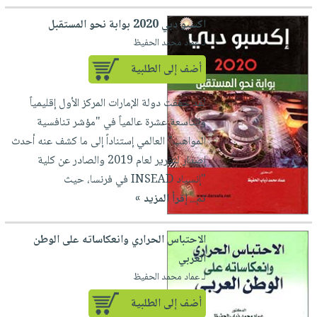
صابون
فيديوهات
عربة
اكسبو دبي 2020 بوابة نحو المستقبل
أطفال
أسئلة
التسوق
لـ عماد محمد الحفيظ
مناسبات
يتكرر
أضف إلى الطلبية
طرحها
نشرة
الإصدارات
خدمات
لقد حققت دولة الإمارات المركز الأول إقليمياً
نيل
والتاسعة عشرة عالمياً في "مؤشر تنافسية
وفرات
المواهب" العالمي إستناداً إلى ما كشف عنه أحدث
انشر
إصدار لتقرير لعام 2019 والصادر عن كلية
كتابك
"إنسياد INSEAD في فرنسا، حيث
تواصل
تم...
إقرأ المزيد »
معنا
الاحتباس الحراري وانعكاساته على الوطن
العربي
لـ عماد محمد الحفيظ
أضف إلى الطلبية