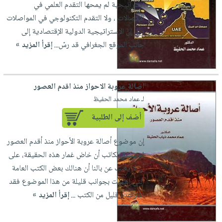
استراتيجية لم يمحها التقدم العلمي في
العناية
الأكثر
شحن
أدوات
الإتصالات ، ولا التقدم التكنولوجي في المواصلات
بالأسنان
مبيعاً
مجاني
المائدة
؛ بل إن الإستراتيجية الدولية الإقتصادية إلى
الحمية
العودة
بنود
الأوعية
جانب الموقع الجغرافي قد رسّ...
إقرأ المزيد »
والتغذية
للمدارس
مختارة
والتخزين
اشتراكات
اكسسوارات
أدوات
كتب
كل
بحث
المطبخ
اصالة عروبة الاحواز منذ اقدم العصور
الاشتراكات
اكسسوارات
متقدم
لـ عماد محمد الحفيظ
منزلية
صندوق
أضف إلى الطلبية
القراءة
اكسسوارات
iKitab
ملابس
نيل
إن موضوع أصالة عروبة الأحواز منذ أقدم العصور
بلا
مطرزات
وفرات
لم يسبق لكاتب أن خاض غمار هذه الحقيقة، على
حدود
حقائب
أن لا يغيب عن بالنا أن هنالك بعض الكتب العامة
عن
حسابك
التي إهتمّت بجوانب قليلة من هذا الموضوع فقد
حلي
الشركة
نشر عدد قليل من الكتب ...
إقرأ المزيد »
عناية
لائحة
سياسة
بالذات
الأمنيات
الشركة