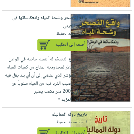
واقع التصحر وشحة المياه وانعكاساتها في
الوطن العربي
لـ عماد محمد الحفيظ
أضف إلى الطلبية
إن موضوع التصحّر له أهمية خاصة في الوطن
العربي بالنظر لمحدودية المتاح من كميات المياه
وطبقاً للمؤشر الذي يفضي إلى أن أي بلد يقل فيه
متوسط نصيب الفرد فيه من المياه سنوياً عن
1000- 2000 متر مكعب يعتبر
ب...
إقرأ المزيد »
تاريخ دولة المماليك
لـ عماد محمد الحفيظ
أضف إلى الطلبية