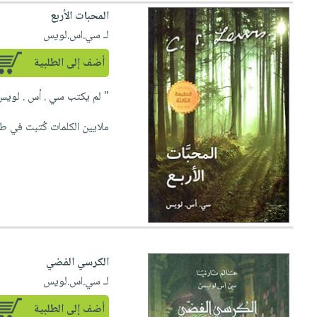
العناية
الأكثر
شحن
المحبات الأربع
أدوات
بالأسنان
مبيعاً
مجاني
لـ سي.اس.لويس
المائدة
الحمية
العودة
بنود
الأوعية
أضف إلى الطلبية
والتغذية
للمدارس
مختارة
والتخزين
اشتراكات
اكسسوارات
" لم يكتب سي . أس . لويس 
أدوات
كتب
كل
بحث
المطبخ
ملايين الكلمات كُتبت في طب
الاشتراكات
اكسسوارات
متقدم
منزلية
صندوق
القراءة
اكسسوارات
iKitab
ملابس
نيل
بلا
مطرزات
وفرات
حدود
حقائب
عن
حسابك
حلي
الكرسي الفضي
الشركة
لـ سي.اس.لويس
عناية
لائحة
سياسة
بالذات
الأمنيات
الشركة
أضف إلى الطلبية