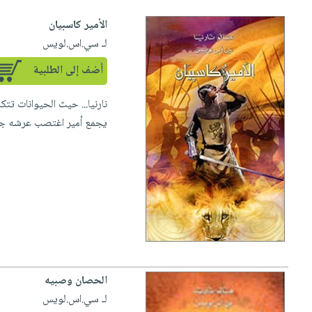
الأمير كاسبيان
لـ سي.اس.لويس
أضف إلى الطلبية
نارنيا... حيث الحيوانات تت
يجمع أمير اغتصب عرشه جيش
الحصان وصبيه
لـ سي.اس.لويس