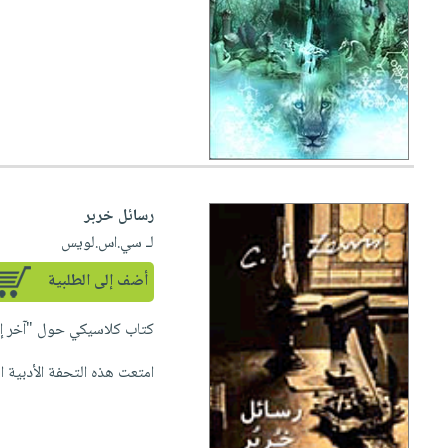
رسائل خربر
لـ سي.اس.لويس
أضف إلى الطلبية
كتاب كلاسيكي حول "آخر إب
امتعت هذه التحفة الأدبية اله