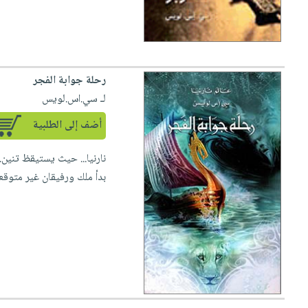
رحلة جوابة الفجر
لـ سي.اس.لويس
أضف إلى الطلبية
نارنيا... حيث يستيقظ تني
بدأ ملك ورفيقان غير متوقعي