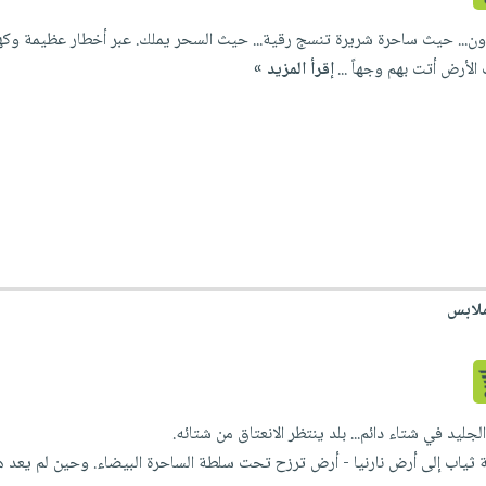
سدون... حيث ساحرة شريرة تنسج رقية... حيث السحر يملك. عبر أخطار عظيمة وك
لأرض أتت بهم وجهاً ...
إقرأ المزيد »
ملابس
الجليد في شتاء دائم... بلد ينتظر الانعتاق من شتائه.
ة ثياب إلى أرض نارنيا - أرض ترزح تحت سلطة الساحرة البيضاء. وحين لم يعد هنا