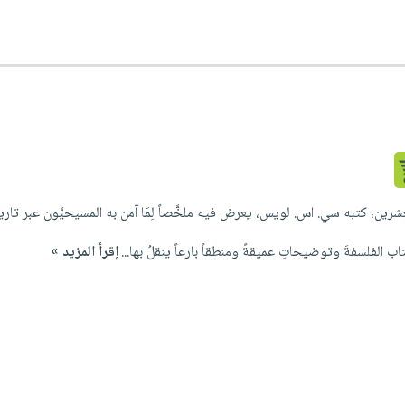
عشرين، كتبه سي. اس. لويس، يعرض فيه ملخَّصاً لِمَا آمن به المسيحيَّون عبر تاريخ
لفلسفةَ وتوضيحاتٍ عميقةً ومنطقاً بارعاً ينقلُ بها...
إقرأ المزيد »