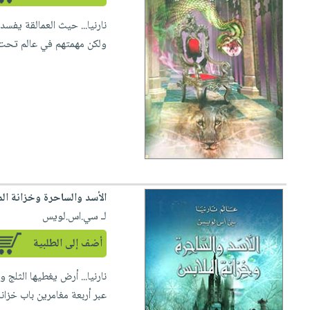
صابون
فيديوهات
عربة
نارنيا... حيث العمالقة يف
أطفال
أسئلة
التسوق
ولكن مهمتهم في عالم تحت ا
مناسبات
يتكرر
طرحها
نشرة
الإصدارات
خدمات
نيل
وفرات
انشر
كتابك
تواصل
الأسد والساحرة وخزانة ال
معنا
لـ سي.اس.لويس
أضف إلى الطلبية
نارنيا... أرض يغطيها الثلج و
عبر أربعة مغامرين باب خزان