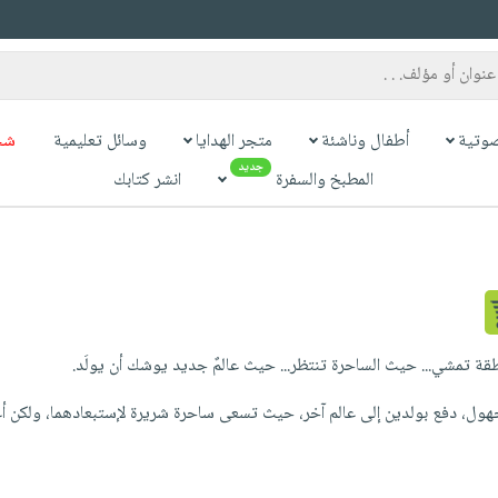
وتية
أطفال وناشئة
متجر الهدايا
وسائل تعليمية
شح
جديد
المطبخ والسفرة
انشر كتابك
ناطقة تمشي... حيث الساحرة تنتظر... حيث عالمٌ جديد يوشك أن يولَد.
ول، دفع بولدين إلى عالم آخر، حيث تسعى ساحرة شريرة لإستبعادهما، ولكن أغن