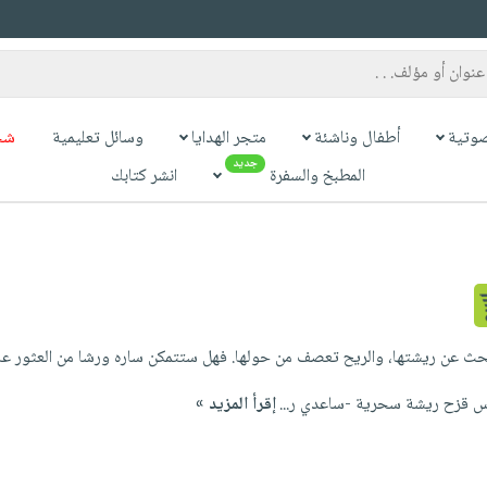
وتية
أطفال وناشئة
متجر الهدايا
وسائل تعليمية
شح
جديد
المطبخ والسفرة
انشر كتابك
حث عن ريشتها، والريح تعصف من حولها. فهل ستتمكن ساره ورشا من العثور على ا
قزح ريشة سحرية -ساعدي ر...
إقرأ المزيد »