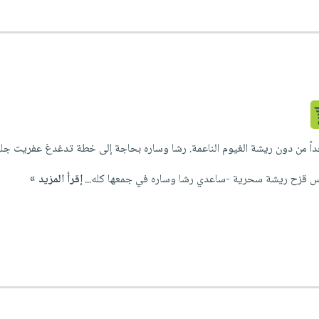
اً من دون ريشة الغيوم الناعمة. رشا وساره بحاجة إلى خطة تدغدغ عفريت جليد
زح ريشة سحرية -ساعدي رشا وساره في جمعها كله...
إقرأ المزيد »