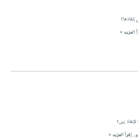
 إنقاذها؟
أ المزيد »
إنقاذ ربى؟
..
إقرأ المزيد »