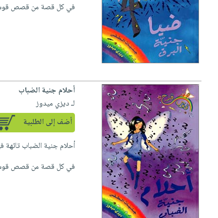
صابون
في كل قصة من قصص قوس ق
فيديوهات
عربة
أطفال
أسئلة
التسوق
مناسبات
يتكرر
طرحها
نشرة
الإصدارات
خدمات
نيل
أحلام جنية الضباب
وفرات
لـ ديزي ميدوز
انشر
كتابك
أضف إلى الطلبية
تواصل
أحلام جنية الضباب تائهة ف
معنا
في كل قصة من قصص قوس 