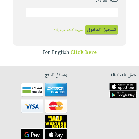
كلمة المرور:
نسيت كلمة مرورك؟
For English
Click here
حمّل iKitab
وسائل الدفع