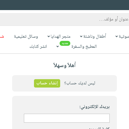
وتية
أطفال وناشئة
متجر الهدايا
وسائل تعليمية
شح
جديد
المطبخ والسفرة
انشر كتابك
أهلاً وسهلاً
ليس لديك حساب؟
إنشاء حساب
بريدك الإلكتروني: