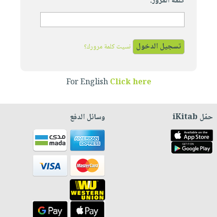
كلمة المرور:
نسيت كلمة مرورك؟
For English
Click here
حمّل iKitab
وسائل الدفع