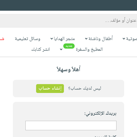
وتية
أطفال وناشئة
متجر الهدايا
وسائل تعليمية
شح
جديد
المطبخ والسفرة
انشر كتابك
أهلاً وسهلاً
ليس لديك حساب؟
إنشاء حساب
بريدك الإلكتروني: