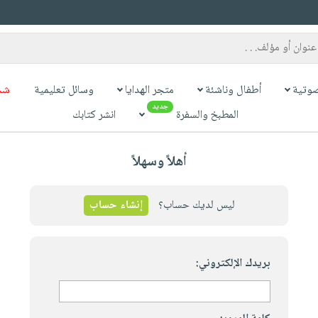
وتية
أطفال وناشئة
متجر الهدايا
وسائل تعليمية
شح
جديد
المطبخ والسفرة
انشر كتابك
أهلاً وسهلاً
ليس لديك حساب؟
إنشاء حساب
بريدك الإلكتروني: