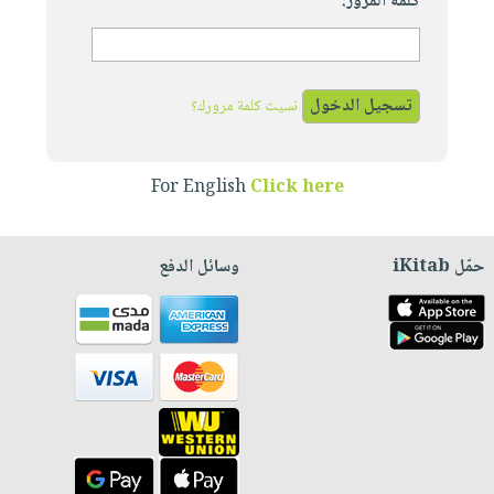
كلمة المرور:
نسيت كلمة مرورك؟
For English
Click here
حمّل iKitab
وسائل الدفع