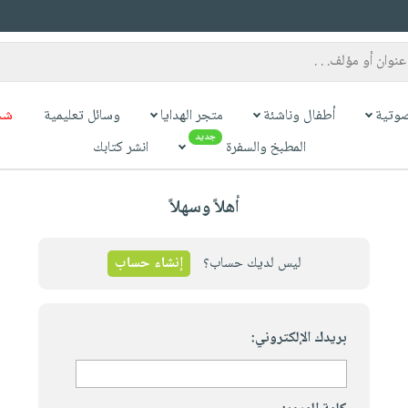
وتية
أطفال وناشئة
متجر الهدايا
وسائل تعليمية
شح
جديد
المطبخ والسفرة
انشر كتابك
أهلاً وسهلاً
ليس لديك حساب؟
إنشاء حساب
بريدك الإلكتروني: