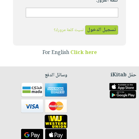
كلمة المرور:
نسيت كلمة مرورك؟
For English
Click here
حمّل iKitab
وسائل الدفع