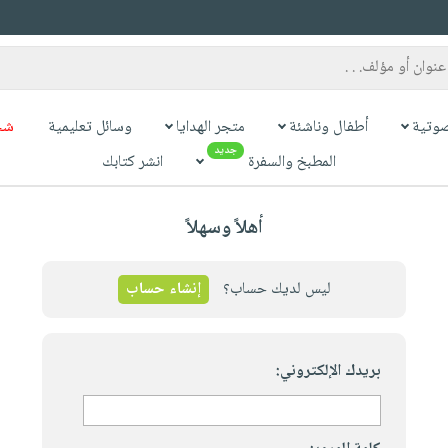
وتية
أطفال وناشئة
متجر الهدايا
وسائل تعليمية
شح
جديد
المطبخ والسفرة
انشر كتابك
أهلاً وسهلاً
ليس لديك حساب؟
إنشاء حساب
بريدك الإلكتروني: