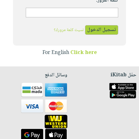
كلمة المرور:
نسيت كلمة مرورك؟
For English
Click here
حمّل iKitab
وسائل الدفع