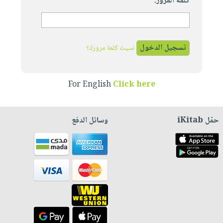
كلمة المرور:
نسيت كلمة مرورك؟
For English
Click here
حمّل iKitab
وسائل الدفع