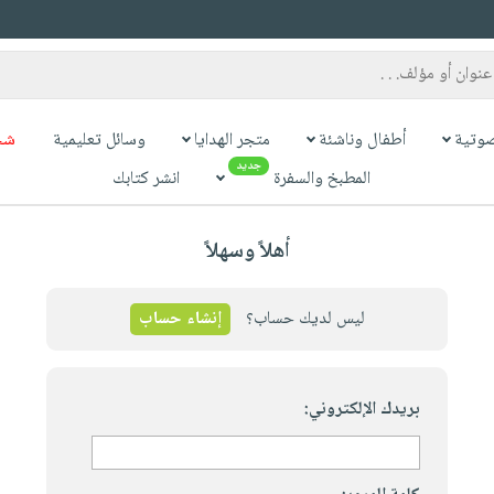
وتية
أطفال وناشئة
متجر الهدايا
وسائل تعليمية
شح
جديد
المطبخ والسفرة
انشر كتابك
أهلاً وسهلاً
ليس لديك حساب؟
إنشاء حساب
بريدك الإلكتروني: