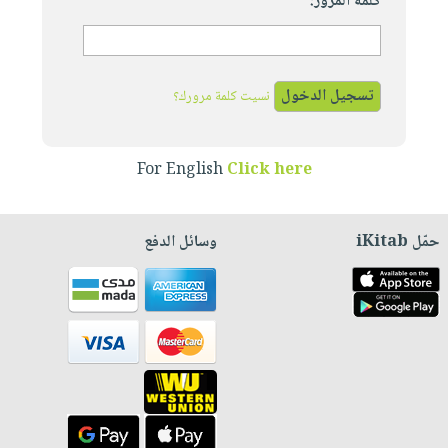
كلمة المرور:
نسيت كلمة مرورك؟
For English
Click here
حمّل iKitab
وسائل الدفع