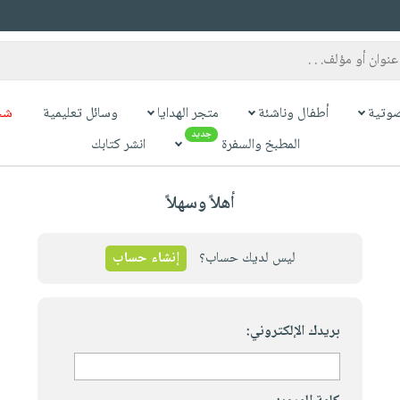
وتية
أطفال وناشئة
متجر الهدايا
وسائل تعليمية
شح
جديد
المطبخ والسفرة
انشر كتابك
أهلاً وسهلاً
ليس لديك حساب؟
إنشاء حساب
بريدك الإلكتروني: