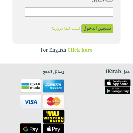
كلمة المرور:
نسيت كلمة مرورك؟
For English
Click here
حمّل iKitab
وسائل الدفع