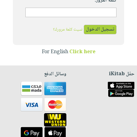
كلمة المرور:
نسيت كلمة مرورك؟
For English
Click here
حمّل iKitab
وسائل الدفع