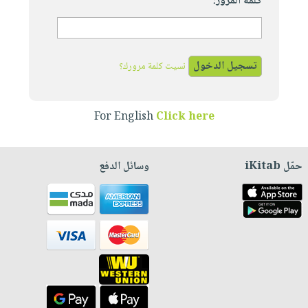
كلمة المرور:
نسيت كلمة مرورك؟
For English
Click here
حمّل iKitab
وسائل الدفع