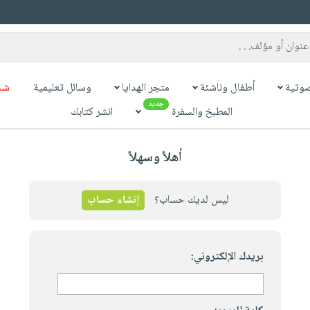
وتية
أطفال وناشئة
متجر الهدايا
وسائل تعليمية
شح
جديد
المطبخ والسفرة
انشر كتابك
أهلاً وسهلاً
ليس لديك حساب؟
إنشاء حساب
بريدك الإلكتروني: