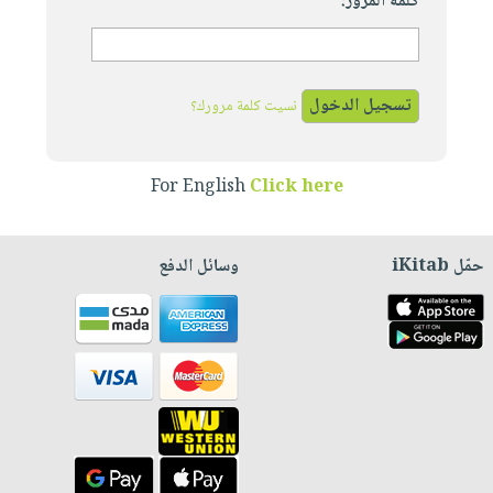
كلمة المرور:
نسيت كلمة مرورك؟
For English
Click here
حمّل iKitab
وسائل الدفع