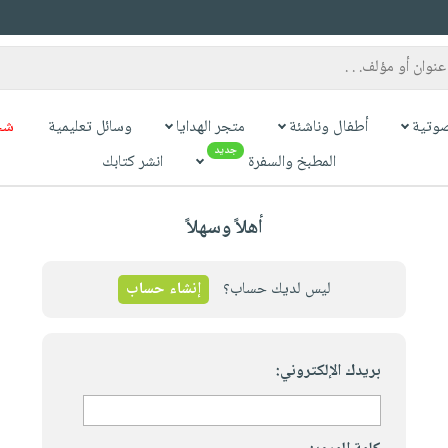
وتية
أطفال وناشئة
متجر الهدايا
وسائل تعليمية
شح
جديد
المطبخ والسفرة
انشر كتابك
أهلاً وسهلاً
ليس لديك حساب؟
إنشاء حساب
بريدك الإلكتروني: