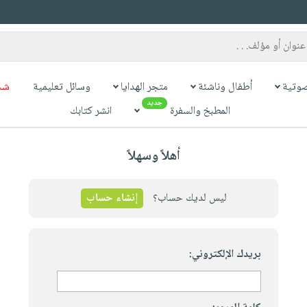
وتية
أطفال وناشئة
متجر الهدايا
وسائل تعليمية
شح
جديد
المطبخ والسفرة
انشر كتابك
أهلاً وسهلاً
ليس لديك حساب؟
إنشاء حساب
بريدك الإلكتروني: