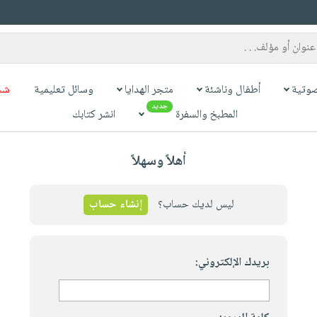
وتية
أطفال وناشئة
متجر الهدايا
وسائل تعليمية
شح
جديد
المطبخ والسفرة
انشر كتابك
أهلاً وسهلاً
ليس لديك حساب؟
إنشاء حساب
بريدك الإلكتروني: