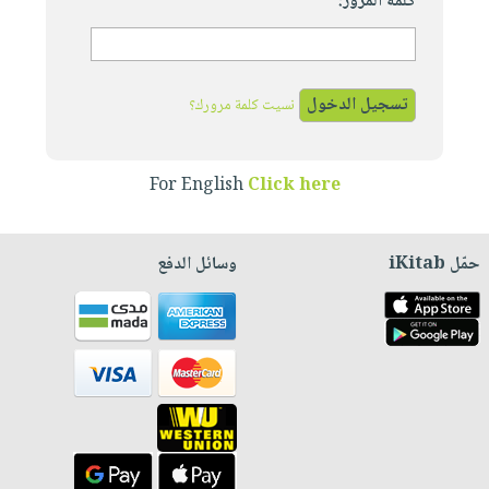
كلمة المرور:
نسيت كلمة مرورك؟
For English
Click here
حمّل iKitab
وسائل الدفع