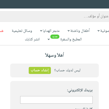
وتية
أطفال وناشئة
متجر الهدايا
وسائل تعليمية
شح
جديد
المطبخ والسفرة
انشر كتابك
أهلاً وسهلاً
ليس لديك حساب؟
إنشاء حساب
بريدك الإلكتروني: