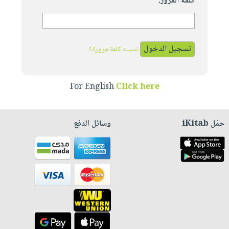
كلمة المرور:
نسيت كلمة مرورك؟
For English
Click here
حمّل iKitab
وسائل الدفع