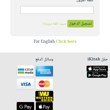
كلمة المرور:
نسيت كلمة مرورك؟
For English
Click here
حمّل iKitab
وسائل الدفع