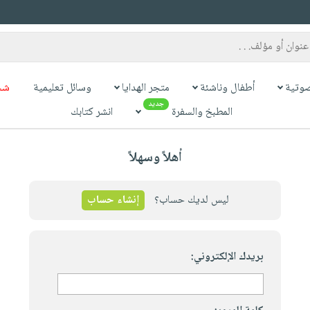
وتية
أطفال وناشئة
متجر الهدايا
وسائل تعليمية
شح
جديد
المطبخ والسفرة
انشر كتابك
أهلاً وسهلاً
ليس لديك حساب؟
إنشاء حساب
بريدك الإلكتروني: