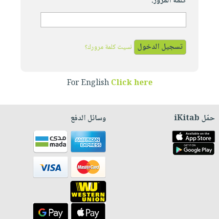
كلمة المرور:
نسيت كلمة مرورك؟
For English
Click here
حمّل iKitab
وسائل الدفع