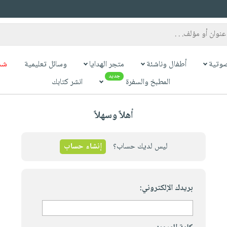
وتية
أطفال وناشئة
متجر الهدايا
وسائل تعليمية
شح
جديد
المطبخ والسفرة
انشر كتابك
أهلاً وسهلاً
ليس لديك حساب؟
إنشاء حساب
بريدك الإلكتروني: