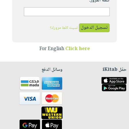
كلمة المرور:
نسيت كلمة مرورك؟
For English
Click here
حمّل iKitab
وسائل الدفع