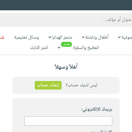
وتية
أطفال وناشئة
متجر الهدايا
وسائل تعليمية
شح
جديد
المطبخ والسفرة
انشر كتابك
أهلاً وسهلاً
ليس لديك حساب؟
إنشاء حساب
بريدك الإلكتروني: