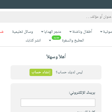
وتية
أطفال وناشئة
متجر الهدايا
وسائل تعليمية
شح
جديد
المطبخ والسفرة
انشر كتابك
أهلاً وسهلاً
ليس لديك حساب؟
إنشاء حساب
بريدك الإلكتروني: