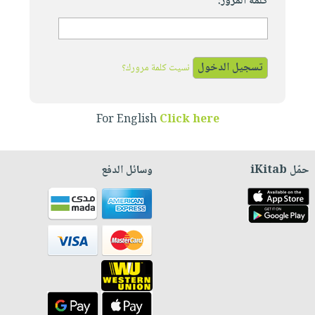
كلمة المرور:
نسيت كلمة مرورك؟
For English
Click here
حمّل iKitab
وسائل الدفع