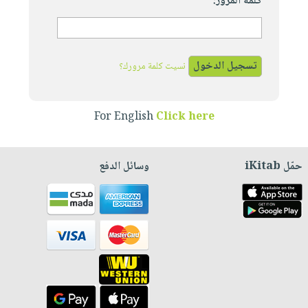
كلمة المرور:
نسيت كلمة مرورك؟
For English
Click here
حمّل iKitab
وسائل الدفع