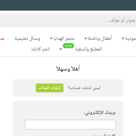
وتية
أطفال وناشئة
متجر الهدايا
وسائل تعليمية
شح
جديد
المطبخ والسفرة
انشر كتابك
أهلاً وسهلاً
ليس لديك حساب؟
إنشاء حساب
بريدك الإلكتروني: