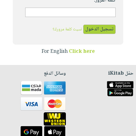
كلمة المرور:
نسيت كلمة مرورك؟
For English
Click here
حمّل iKitab
وسائل الدفع