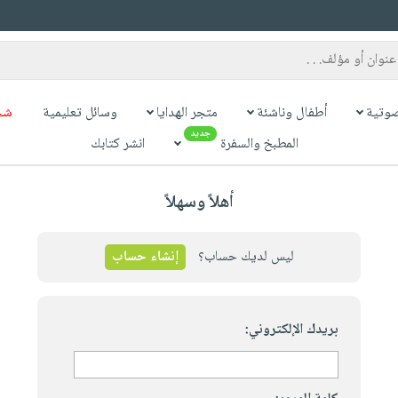
وتية
أطفال وناشئة
متجر الهدايا
وسائل تعليمية
شح
جديد
المطبخ والسفرة
انشر كتابك
أهلاً وسهلاً
ليس لديك حساب؟
إنشاء حساب
بريدك الإلكتروني: